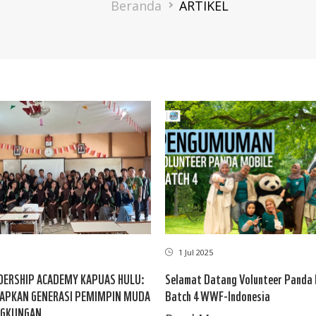
Breadcrumb
Beranda
ARTIKEL
1 Jul 2025
DERSHIP ACADEMY KAPUAS HULU:
Selamat Datang Volunteer Panda 
APKAN GENERASI PEMIMPIN MUDA
Batch 4 WWF-Indonesia
NGKUNGAN