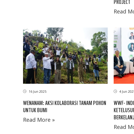
PROJECT
Read Mo
16 Jun 2025
4 Jun 202
WENANAM: AKSI KOLABORASI TANAM POHON
WWF- INDO
UNTUK BUMI
KETELUSUR
BERKELANJ
Read More »
Read Mo