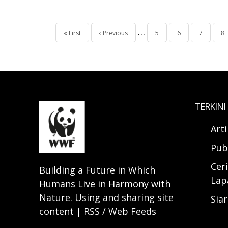
Pagination
…
First
« First
Halaman
‹ Previous
Page
5
Page
6
Page
7
Pa
8
page
sebelumnya
TERKINI
Art
Pub
Ceri
Building a Future in Which
Lap
Humans Live in Harmony with
Nature. Using and sharing site
Sia
content | RSS / Web Feeds