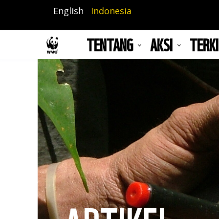
Lompat
English
Indonesia
ke
isi
TENTANG
AKSI
TERKI
utama