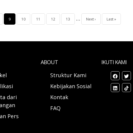
…
ge
Halaman
9
Page
10
Page
11
Page
12
Page
13
Halaman
Next ›
Last
Last »
sekarang
berikutnya
page
ABOUT
IKUTI KAMI
ikel
Struktur Kami
likasi
Kebijakan Sosial
ta dari
Kontak
angan
FAQ
ran Pers