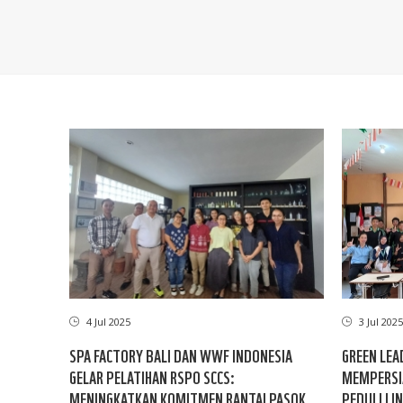
4 Jul 2025
3 Jul 2025
SPA FACTORY BALI DAN WWF INDONESIA
GREEN LEA
GELAR PELATIHAN RSPO SCCS:
MEMPERSI
MENINGKATKAN KOMITMEN RANTAI PASOK
PEDULI LI