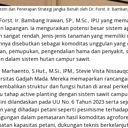
estri dan Penerapan Strategi Jangka Benah oleh Dr. Forst. Ir. Bambang
 Forst. Ir. Bambang Irawan, SP., M.Sc., IPU yang m
n lapangan. Ia menguraikan potensi besar sistem a
sangat rendah. Jenis-jenis tanaman yang memiliki ni
ainnya disebutkan sebagai komoditas unggulan yang
aman, pemupukan, pengendalian hama dan penyakit,
 dalam sistem hutan campur sawit.
 Marhaento, S.Hut., M.Si., IPM., Stevie Vista Nissauq
versitas Gadjah Mada. Mereka memaparkan rancangan 
mbalikan struktur dan fungsi hutan di areal perke
tu tahap active planting dengan sistem sawit campu
ini dilandaskan pada UU No. 6 Tahun 2023 serta seju
n yang dihadapi petani seperti pesimisme terhada
ngungan dalam pemasaran hasil komoditas agrofore
atan kapasitas petani, dukungan teknis berkelanjut