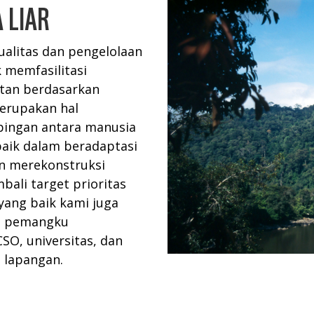
 LIAR
alitas dan pengelolaan
k memfasilitasi
tan berdasarkan
merupakan hal
ingan antara manusia
baik dalam beradaptasi
an merekonstruksi
ali target prioritas
 yang baik kami juga
a pemangku
SO, universitas, dan
a lapangan.