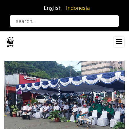
Lompat
English
Indonesia
ke
isi
utama