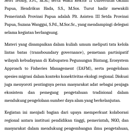
Selvi Tebaiy, S.Pi., M.Si.; serta Wakil Rektor II Universitas Okmin
Papua, Hendrikus Hada, S.S., M.Sos. Turut hadir mewakili
Pemerintah Provinsi Papua adalah Plt. Asisten III Setda Provinsi
Papua, Suzana Wanggai, S.Pd., M.Soc.Sc., yang mendampingi delegasi
selama kegiatan berlangsung.
Materi yang disampaikan dalam kuliah umum meliputi tata kelola
lintas batas (transboundary governance), pemetaan partisipatif
wilayah kebudayaan di Kabupaten Pegunungan Bintang, Ecosystem
Approach to Fisheries Management (EAFM), serta pengelolaan
spesies migrasi dalam konteks konektivitas ekologi regional. Diskusi
juga menyoroti pentingnya peran masyarakat adat sebagai penjaga
ekosistem dan pemegang pengetahuan tradisional dalam
mendukung pengelolaan sumber daya alam yang berkelanjutan.
Kegiatan ini menjadi bagian dari upaya memperkuat kolaborasi
regional antara institusi pendidikan tinggi, pemerintah, NGO, dan
masyarakat dalam mendukung pengembangan ilmu pengetahuan,