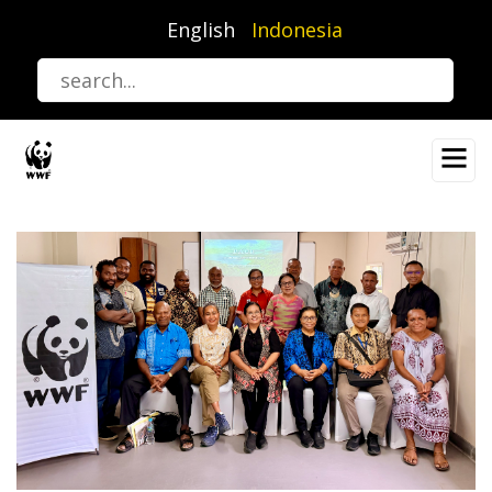
Lompat
English
Indonesia
ke
isi
utama