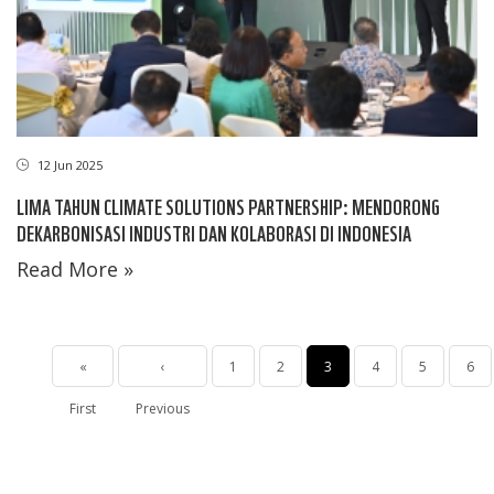
12 Jun 2025
LIMA TAHUN CLIMATE SOLUTIONS PARTNERSHIP: MENDORONG
DEKARBONISASI INDUSTRI DAN KOLABORASI DI INDONESIA
Read More »
Pagination
First
«
Halaman
‹
Page
1
Page
2
Halaman
3
Page
4
Page
5
Pag
6
First
page
Previous
sebelumnya
sekarang