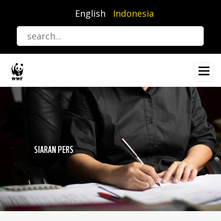
Lompat
English
Indonesia
ke
isi
utama
SIARAN PERS