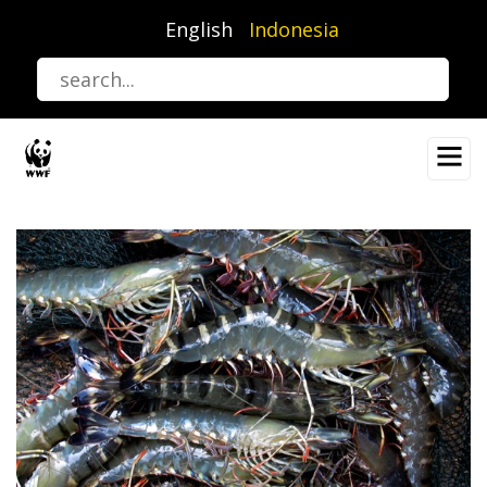
Lompat
English
Indonesia
ke
isi
utama