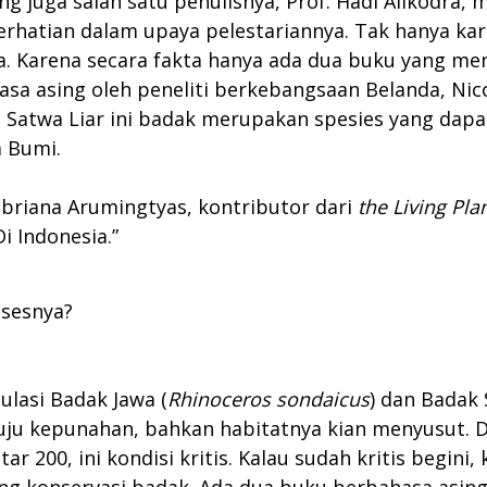
ang juga salah satu penulisnya, Prof. Hadi Alikodr
rhatian dalam upaya pelestariannya. Tak hanya ka
a. Karena secara fakta hanya ada dua buku yang m
asa asing oleh peneliti berkebangsaan Belanda, Nico
Satwa Liar ini badak merupakan spesies yang dapa
a Bumi.
Febriana Arumingtyas, kontributor dari
the Living Pl
i Indonesia.”
osesnya?
ulasi Badak Jawa (
Rhinoceros sondaicus
) dan Badak
uju kepunahan, bahkan habitatnya kian menyusut. D
tar 200, ini kondisi kritis. Kalau sudah kritis begin