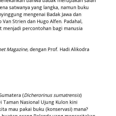
a, menekankan bahwa badak merupakan salah
rena satwanya yang langka, namun buku
enyinggung mengenai Badak Jawa dan
 Van Strien dan Hugo Alfen. Padahal,
t menjadi percontohan bagi manusia
anet Magazine
, dengan Prof. Hadi Alikodra
 Sumatera (
Dicherorinus sumatrensis
)
i Taman Nasional Ujung Kulon kini
i, kita mau pakai buku (konservasi) mana?