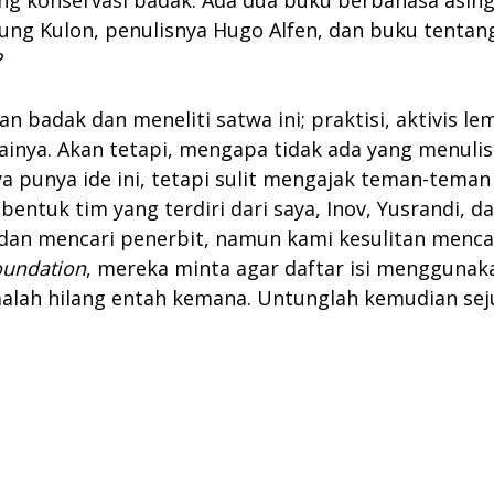
ang konservasi badak. Ada dua buku berbahasa asin
ung Kulon, penulisnya Hugo Alfen, dan buku tentang
?
n badak dan meneliti satwa ini; praktisi, aktivis 
againya. Akan tetapi, mengapa tidak ada yang menuli
 punya ide ini, tetapi sulit mengajak teman-teman 
entuk tim yang terdiri dari saya, Inov, Yusrandi, da
 dan mencari penerbit, namun kami kesulitan mencar
oundation
, mereka minta agar daftar isi menggunaka
 malah hilang entah kemana. Untunglah kemudian 