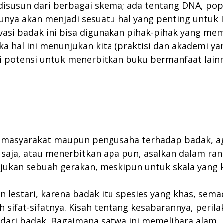
disusun dari berbagai skema; ada tentang DNA, popu
nya akan menjadi sesuatu hal yang penting untuk In
vasi badak ini bisa digunakan pihak-pihak yang me
a hal ini menunjukan kita (praktisi dan akademi ya
i potensi untuk menerbitkan buku bermanfaat lainn
masyarakat maupun pengusaha terhadap badak, ag
a saja, atau menerbitkan apa pun, asalkan dalam ran
jukan sebuah gerakan, meskipun untuk skala yang k
n lestari, karena badak itu spesies yang khas, se
 sifat-sifatnya. Kisah tentang kesabarannya, peril
r dari badak. Bagaimana satwa ini memelihara alam