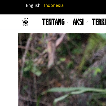
Lompat
English
Indonesia
ke
isi
TENTANG
AKSI
TERKI
utama