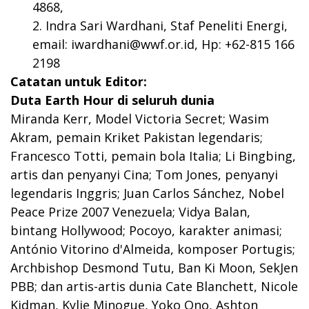
4868,
Indra Sari Wardhani, Staf Peneliti Energi,
email:
iwardhani@wwf.or.id
, Hp: +62-815 166
2198
Catatan untuk Editor:
Duta Earth Hour di seluruh dunia
Miranda Kerr, Model Victoria Secret; Wasim
Akram, pemain Kriket Pakistan legendaris;
Francesco Totti, pemain bola Italia; Li Bingbing,
artis dan penyanyi Cina; Tom Jones, penyanyi
legendaris Inggris; Juan Carlos Sánchez, Nobel
Peace Prize 2007 Venezuela; Vidya Balan,
bintang Hollywood; Pocoyo, karakter animasi;
António Vitorino d'Almeida, komposer Portugis;
Archbishop Desmond Tutu, Ban Ki Moon, SekJen
PBB; dan artis-artis dunia Cate Blanchett, Nicole
Kidman, Kylie Minogue, Yoko Ono, Ashton