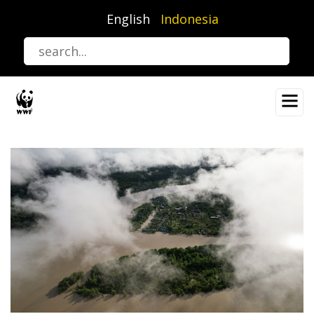
Lompat
English
Indonesia
ke
isi
utama