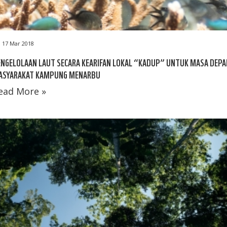
17 Mar 2018
NGELOLAAN LAUT SECARA KEARIFAN LOKAL “KADUP” UNTUK MASA DEPA
ASYARAKAT KAMPUNG MENARBU
ead More »