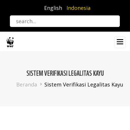
Lompat
English
Indonesia
ke
isi
utama
SISTEM VERIFIKASI LEGALITAS KAYU
Breadcrumb
Beranda
Sistem Verifikasi Legalitas Kayu