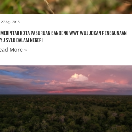
27 Agu 2015
EMERINTAH KOTA PASURUAN GANDENG WWF WUJUDKAN PENGGUNAAN
YU SVLK DALAM NEGERI
ead More »