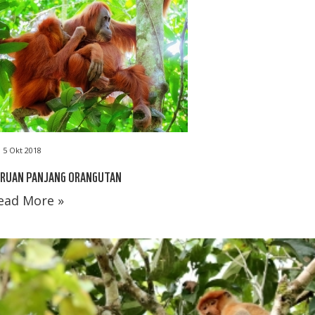
5 Okt 2018
ERUAN PANJANG ORANGUTAN
ead More »