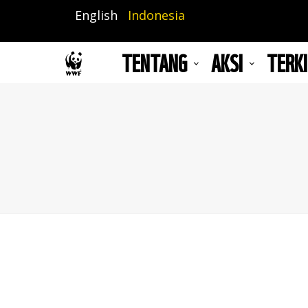
Lompat
English
Indonesia
ke
isi
TENTANG
AKSI
TERKI
utama