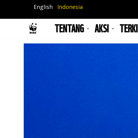
Lompat
English
Indonesia
ke
isi
TENTANG
AKSI
TERKI
utama