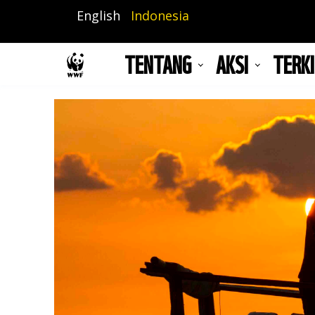
Lompat
English
Indonesia
ke
isi
TENTANG
AKSI
TERKI
utama