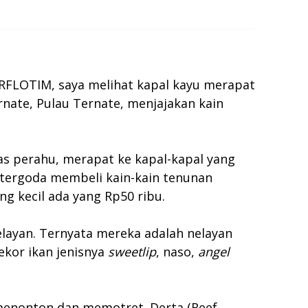
ORFLOTIM, saya melihat kapal kayu merapat
rnate, Pulau Ternate, menjajakan kain
as perahu, merapat ke kapal-kapal yang
i tergoda membeli kain-kain tenunan
ng kecil ada yang Rp50 ribu.
elayan. Ternyata mereka adalah nelayan
ekor ikan jenisnya
sweetlip
, naso,
angel
menonton dan memotret. Derta (Reef