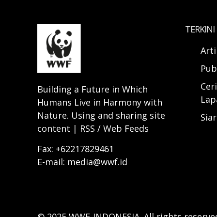
TERKINI
Art
Pub
Ceri
Building a Future in Which
Lap
Humans Live in Harmony with
Nature. Using and sharing site
Sia
content | RSS / Web Feeds
Fax: +62217829461
E-mail: media@wwf.id
© 2025 WWF-INDONESIA. All rights reserve