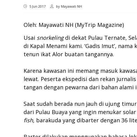
5 Jun 2017
by
Mayawati NH
Oleh: Mayawati NH (MyTrip Magazine)
Usai
snorkeling
di dekat Pulau Ternate, Se
di Kapal Menami kami. ‘Gadis Imut’, nama 
tenun ikat Alor buatan tangannya.
Karena kawasan ini memang masuk kawasan 
lewat. Peserta ekspedisi dan rekan jurnal
tangan dengan pewarna dari bahan alami ini
Saat sudah berada nun jauh di ujung timur
dari Pulau Buaya yang ingin menukar solar
fish
, barakuda yang dibarter dengan 36 lite
Barter dilakukan menggunakan bahasa lok