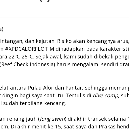
a)
rintangan, dan kejutan. Risiko akan kencangnya aru
am #XPDCALORFLOTIM dihadapkan pada karakteristik
ara 22°C-26°C. Sejak awal, kami sudah dibekali pen
as (Reef Check Indonesia) harus mengalami sendiri dr
elat antara Pulau Alor dan Pantar, sehingga memang
dingin bagi saya saat itu. Tertulis di
dive comp,
suh
l sudah terbilang kencang.
an renang jauh (
long swim
) di akhir transek selama
 cm. Di akhir menit ke-15, saat saya dan Prakas h