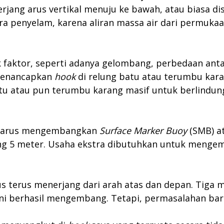
iterjang arus vertikal menuju ke bawah, atau biasa d
para penyelam, karena aliran massa air dari perm
ak faktor, seperti adanya gelombang, perbedaan antar
 menancapkan
hook
di relung batu atau terumbu kara
u atau pun terumbu karang masif untuk berlindung
harus mengembangkan
Surface Marker Buoy
(SMB) a
ang 5 meter. Usaha ekstra dibutuhkan untuk meng
s terus menerjang dari arah atas dan depan. Tiga m
i berhasil mengembang. Tetapi, permasalahan bar