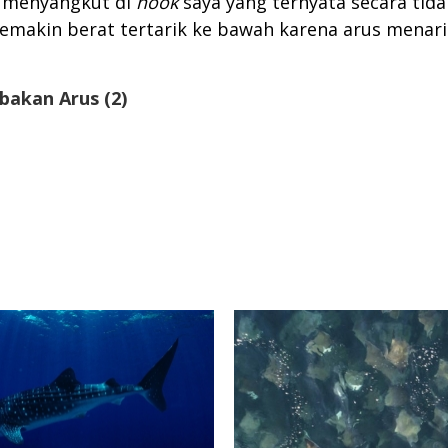
i menyangkut di
hook
saya yang ternyata secara tida
semakin berat tertarik ke bawah karena arus menari
ebakan Arus (2)