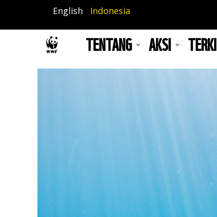
Lompat
English
Indonesia
ke
isi
TENTANG
AKSI
TERKI
utama