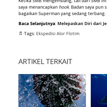
Ketika SMB mengembang, tali dari SMB in
saya menancapkan
hook
. Badan saya pun 
bagaikan Superman yang sedang terbang.
Baca Selanjutnya
:
Melepaskan Diri dari J
Tags:
Ekspedisi Alor Flotim
ARTIKEL TERKAIT