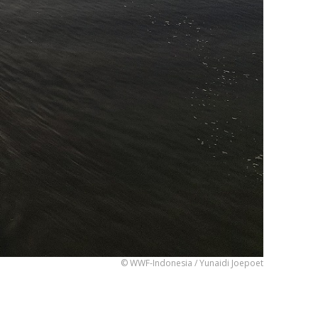
© WWF-Indonesia / Yunaidi Joepoet