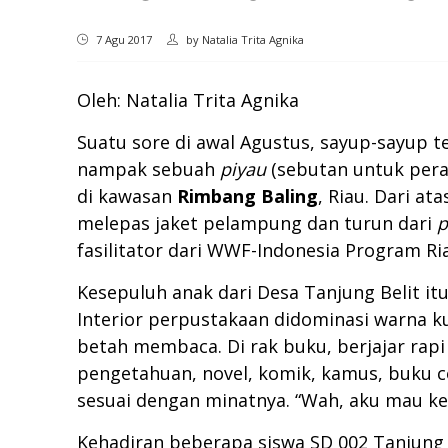
7 Agu 2017
by
Natalia Trita Agnika
Oleh: Natalia Trita Agnika
Suatu sore di awal Agustus, sayup-sayup t
nampak sebuah
piyau
(sebutan untuk pera
di kawasan
Rimbang Baling
, Riau. Dari at
melepas jaket pelampung dan turun dari
p
fasilitator dari WWF-Indonesia Program Ri
Kesepuluh anak dari Desa Tanjung Belit it
Interior perpustakaan didominasi warna k
betah membaca. Di rak buku, berjajar rap
pengetahuan, novel, komik, kamus, buku c
sesuai dengan minatnya. “Wah, aku mau ke 
Kehadiran beberapa siswa SD 002 Tanjung 