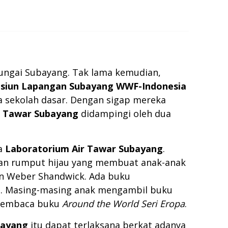
 Sungai Subayang. Tak lama kemudian,
asiun Lapangan Subayang WWF-Indonesia
ia sekolah dasar. Dengan sigap mereka
r Tawar Subayang
didampingi oleh dua
a
Laboratorium Air Tawar Subayang
.
paran rumput hijau yang membuat anak-anak
dan Weber Shandwick. Ada buku
ia. Masing-masing anak mengambil buku
a membaca buku
Around the World Seri Eropa
.
bayang
itu dapat terlaksana berkat adanya