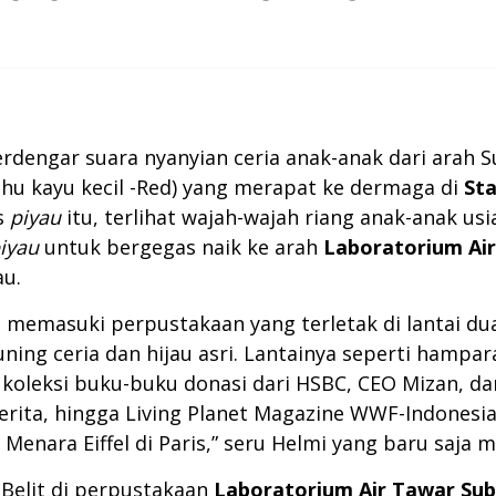
erdengar suara nyanyian ceria anak-anak dari arah
hu kayu kecil -Red) yang merapat ke dermaga di
St
as
piyau
itu, terlihat wajah-wajah riang anak-anak us
iyau
untuk bergegas naik ke arah
Laboratorium Ai
au.
u memasuki perpustakaan yang terletak di lantai du
uning ceria dan hijau asri. Lantainya seperti ham
i koleksi buku-buku donasi dari HSBC, CEO Mizan, 
erita, hingga Living Planet Magazine WWF-Indones
Menara Eiffel di Paris,” seru Helmi yang baru saj
Belit di perpustakaan
Laboratorium Air Tawar Su