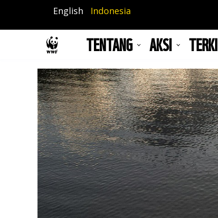
Lompat
English
Indonesia
ke
isi
TENTANG
AKSI
TERKI
utama