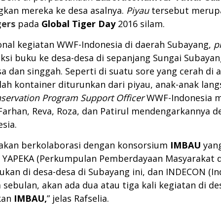
an mereka ke desa asalnya.
Piyau
tersebut merupa
gers
pada
Global Tiger Day
2016 silam.
ional kegiatan WWF-Indonesia di daerah Subayang,
p
i buku ke desa-desa di sepanjang Sungai Subayang
 dan singgah. Seperti di suatu sore yang cerah di a
elah kontainer diturunkan dari piyau, anak-anak la
nservation Program Support Officer
WWF-Indonesia 
 Farhan, Reva, Roza, dan Patirul mendengarkannya d
sia.
 akan berkolaborasi dengan konsorsium
IMBAU
yang
, YAPEKA (Perkumpulan Pemberdayaan Masyarakat d
rukan di desa-desa di Subayang ini, dan INDECON (I
 sebulan, akan ada dua atau tiga kali kegiatan di d
akan
IMBAU,
” jelas Rafselia.