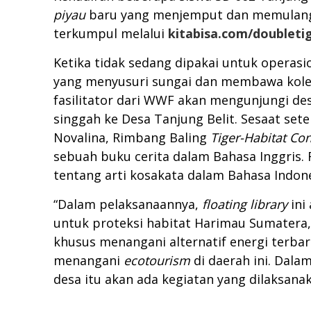
piyau
baru yang menjemput dan memulangk
terkumpul melalui
kitabisa.com/doubleti
Ketika tidak sedang dipakai untuk operas
yang menyusuri sungai dan membawa koleks
fasilitator dari WWF akan mengunjungi desa
singgah ke Desa Tanjung Belit. Sesaat set
Novalina, Rimbang Baling
Tiger-Habitat Co
sebuah buku cerita dalam Bahasa Inggris.
tentang arti kosakata dalam Bahasa Indone
“Dalam pelaksanaannya,
floating library
ini
untuk proteksi habitat Harimau Sumatera
khusus menangani alternatif energi terba
menangani
ecotourism
di daerah ini. Dalam
desa itu akan ada kegiatan yang dilaksan