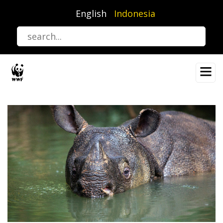
Lompat
English
Indonesia
ke
isi
utama