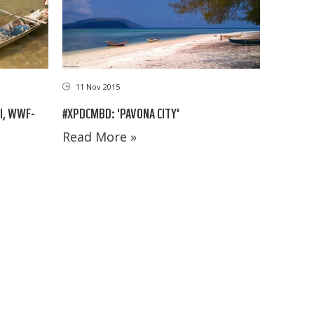
11 Nov 2015
#XPDCMBD: 'PAVONA CITY'
I, WWF-
Read More »