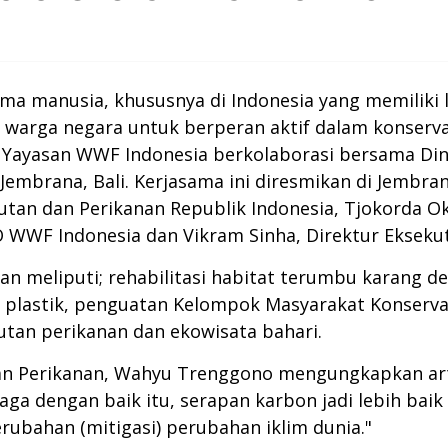
a manusia, khususnya di Indonesia yang memiliki lu
 warga negara untuk berperan aktif dalam konservas
Yayasan WWF Indonesia berkolaborasi bersama Dina
embrana, Bali. Kerjasama ini diresmikan di Jembrana
utan dan Perikanan Republik Indonesia, Tjokorda O
EO WWF Indonesia dan Vikram Sinha, Direktur Ekseku
an meliputi; rehabilitasi habitat terumbu karang d
plastik, penguatan Kelompok Masyarakat Konserva
utan perikanan dan ekowisata bahari.
an Perikanan, Wahyu Trenggono mengungkapkan arti
aga dengan baik itu, serapan karbon jadi lebih bai
erubahan (mitigasi) perubahan iklim dunia."