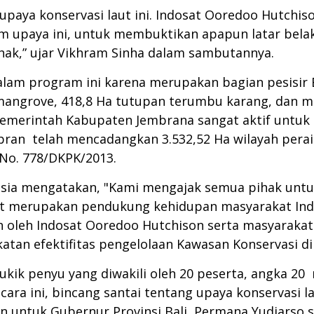
 upaya konservasi laut ini. Indosat Ooredoo Hutchi
am upaya ini, untuk membuktikan apapun latar belak
ak,” ujar Vikhram Sinha dalam sambutannya.
dalam program ini karena merupakan bagian pesisir B
angrove, 418,8 Ha tutupan terumbu karang, dan men
Pemerintah Kabupaten Jembrana sangat aktif untuk
bran telah mencadangkan 3.532,52 Ha wilayah pera
No. 778/DKPK/2013.
sia mengatakan, "Kami mengajak semua pihak untuk
hat merupakan pendukung kehidupan masyarakat Indo
 oleh Indosat Ooredoo Hutchison serta masyaraka
tan efektifitas pengelolaan Kawasan Konservasi di 
 tukik penyu yang diwakili oleh 20 peserta, angka 
ara ini, bincang santai tentang upaya konservasi la
an untuk Gubernur Provinsi Bali, Permana Yudiarso 