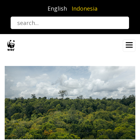
Lompat
English
Indonesia
ke
isi
utama