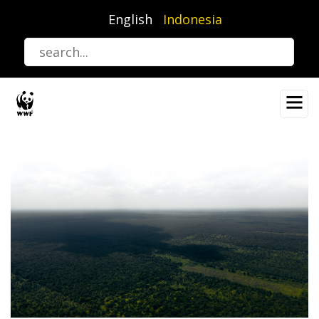
Lompat
English
Indonesia
ke
isi
utama