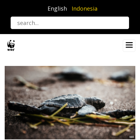
Lompat
English
Indonesia
ke
isi
utama