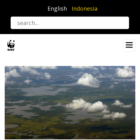
Lompat
English
Indonesia
ke
isi
utama