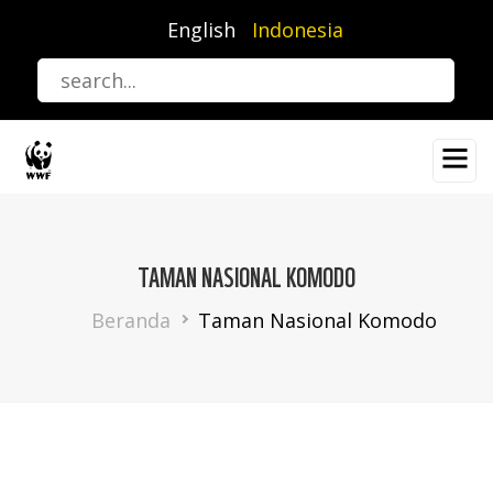
Lompat
English
Indonesia
ke
isi
utama
TAMAN NASIONAL KOMODO
Breadcrumb
Beranda
Taman Nasional Komodo