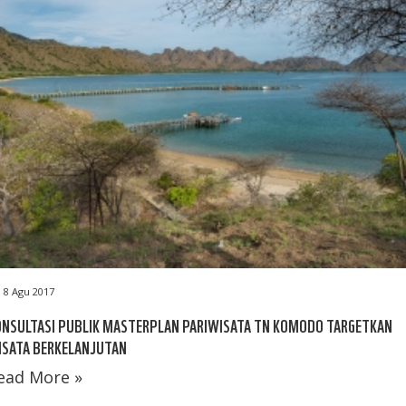
8 Agu 2017
ONSULTASI PUBLIK MASTERPLAN PARIWISATA TN KOMODO TARGETKAN
ISATA BERKELANJUTAN
ead More »