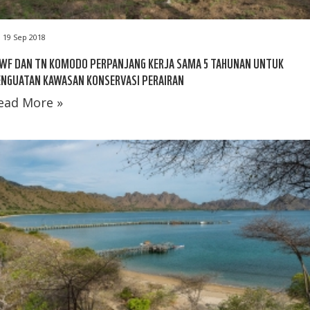
19 Sep 2018
WF DAN TN KOMODO PERPANJANG KERJA SAMA 5 TAHUNAN UNTUK
ENGUATAN KAWASAN KONSERVASI PERAIRAN
ead More »