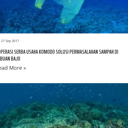
27 Sep 2017
OPERASI SERBA USAHA KOMODO SOLUSI PERMASALAHAN SAMPAH DI
ABUAN BAJO
ead More »