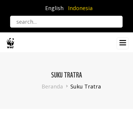
Lompat
English
Indonesia
ke
isi
utama
SUKU TRATRA
Breadcrumb
Beranda
Suku Tratra