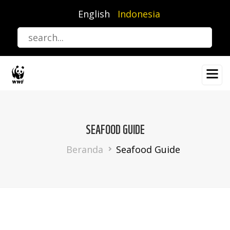
Lompat
English
Indonesia
ke
isi
utama
SEAFOOD GUIDE
Breadcrumb
Beranda
Seafood Guide