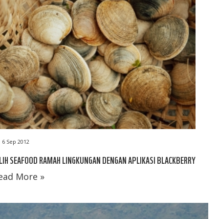
6 Sep 2012
LIH SEAFOOD RAMAH LINGKUNGAN DENGAN APLIKASI BLACKBERRY
ead More »