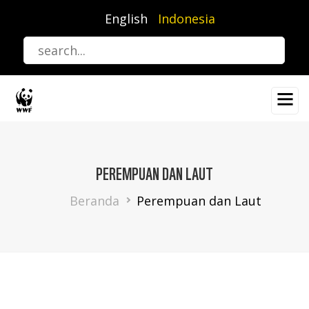
Lompat
English
Indonesia
ke
isi
utama
PEREMPUAN DAN LAUT
Breadcrumb
Beranda
Perempuan dan Laut