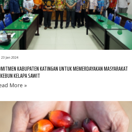
23 Jan 2024
OMITMEN KABUPATEN KATINGAN UNTUK MEMERDAYAKAN MASYARAKAT
EKEBUN KELAPA SAWIT
ead More »