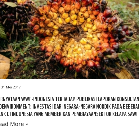
31 Mei 2017
ERNYATAAN WWF-INDONESIA TERHADAP PUBLIKASI LAPORAN KONSULTA
DENVIRONMENT: INVESTASI DARI NEGARA-NEGARA NORDIK PADA BEBERA
NK DI INDONESIA YANG MEMBERIKAN PEMBIAYAANSEKTOR KELAPA SAWI
ead More »