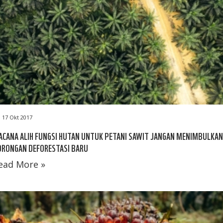
17 Okt 2017
CANA ALIH FUNGSI HUTAN UNTUK PETANI SAWIT JANGAN MENIMBULKAN
ORONGAN DEFORESTASI BARU
ead More »