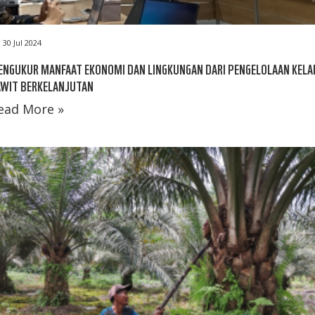
30 Jul 2024
ENGUKUR MANFAAT EKONOMI DAN LINGKUNGAN DARI PENGELOLAAN KELA
AWIT BERKELANJUTAN
ead More »