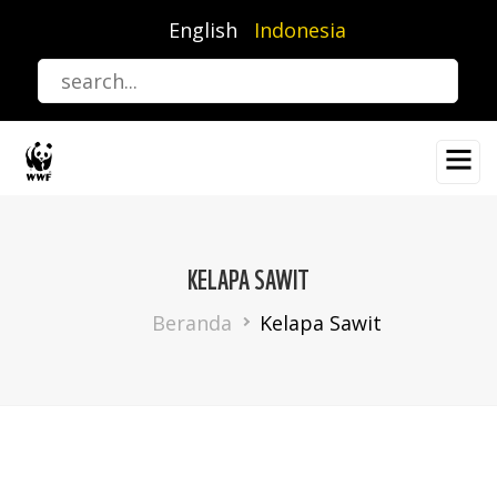
Lompat
English
Indonesia
ke
isi
utama
KELAPA SAWIT
Breadcrumb
Beranda
Kelapa Sawit