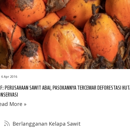
6 Apr 2016
F: PERUSAHAAN SAWIT ABAI, PASOKANNYA TERCEMAR DEFORESTASI HU
ONSERVASI
ead More »
Berlangganan Kelapa Sawit