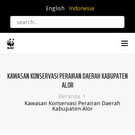
Lompat
English
Indonesia
ke
isi
utama
KAWASAN KONSERVASI PERAIRAN DAERAH KABUPATEN
ALOR
Breadcrumb
Beranda
Kawasan Konservasi Perairan Daerah
Kabupaten Alor