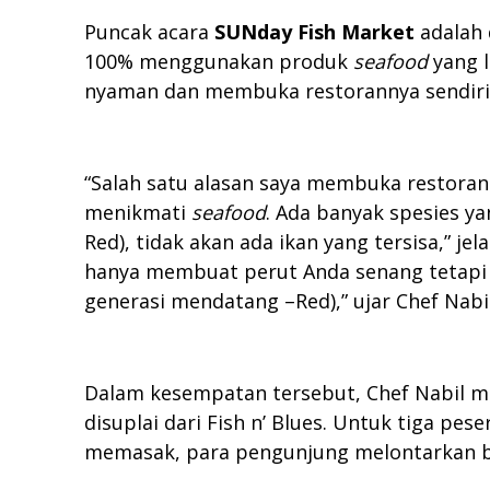
Puncak acara
SUNday Fish Market
adalah 
100% menggunakan produk
seafood
yang l
nyaman dan membuka restorannya sendir
“Salah satu alasan saya membuka restor
menikmati
seafood
. Ada banyak spesies ya
Red), tidak akan ada ikan yang tersisa,” j
hanya membuat perut Anda senang tetapi 
generasi mendatang –Red),” ujar Chef Nabi
Dalam kesempatan tersebut, Chef Nabil me
disuplai dari Fish n’ Blues. Untuk tiga p
memasak, para pengunjung melontarkan b