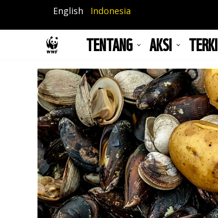
Lompat
English
Indonesia
ke
isi
TENTANG
AKSI
TERKI
utama