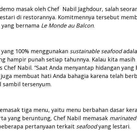
demo masak oleh Chef Nabil Jaghdour, salah seora
estari di restorannya. Komitmennya tersebut memb
i yang bernama
Le Monde au Balcon
.
an yang 100% menggunakan
sustainable seafood
adala
ng hampir punah setiap tahunnya. Kalau kita masih te
elas Chef Nabil. “Saat Anda menyantap hidangan yang 
juga membuat hati Anda bahagia karena telah berbu
l sambil tersenyum.
masak tiga menu, yaitu menu berbahan dasar kerang
eserta yang beruntung, Chef Nabil memasak
marinated
eberapa pertanyaan terkait
seafood
yang lestari.