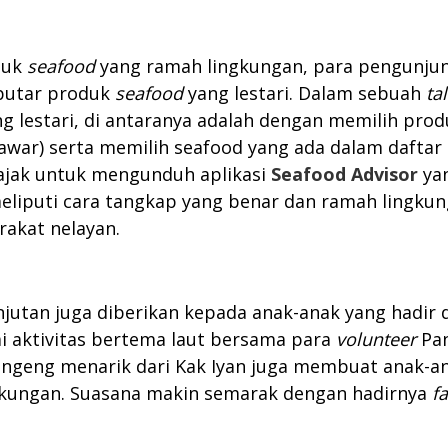
duk
seafood
yang ramah lingkungan, para pengunj
eputar produk
seafood
yang lestari. Dalam sebuah
ta
g lestari, di antaranya adalah dengan memilih pro
awar) serta memilih seafood yang ada dalam daftar h
iajak untuk mengunduh aplikasi
Seafood Advisor
ya
liputi cara tangkap yang benar dan ramah lingkun
rakat nelayan.
njutan juga diberikan kepada anak-anak yang hadir
i aktivitas bertema laut bersama para
volunteer
Pan
ngeng menarik dari Kak Iyan juga membuat anak-an
gkungan. Suasana makin semarak dengan hadirnya
fa