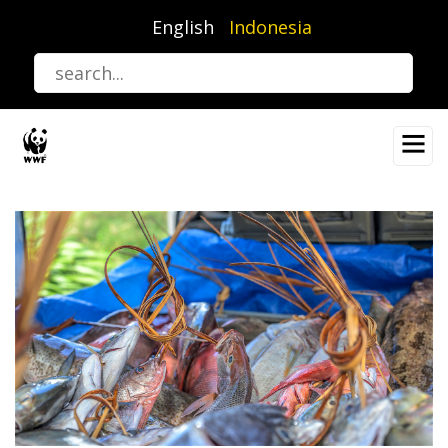
Lompat
English
Indonesia
ke
isi
utama