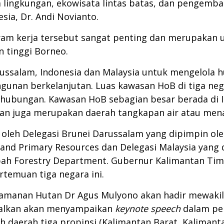
asa lingkungan, ekowisata lintas batas, dan pengem
sia, Dr. Andi Novianto.
am kerja tersebut sangat penting dan merupakan 
n tinggi Borneo.
arussalam, Indonesia dan Malaysia untuk mengelola h
unan berkelanjutan. Luas kawasan HoB di tiga nega
erhubungan. Kawasan HoB sebagian besar berada di 
an juga merupakan daerah tangkapan air atau menar
 oleh Delegasi Brunei Darussalam yang dipimpin oleh
 and Primary Resources dan Delegasi Malaysia yang 
Sabah Forestry Department. Gubernur Kalimantan Tim
temuan tiga negara ini.
Keamanan Hutan Dr Agus Mulyono akan hadir mewakil
dwalkan akan menyampaikan
keynote speech
dalam pe
h daerah tiga propinsi (Kalimantan Barat, Kaliman