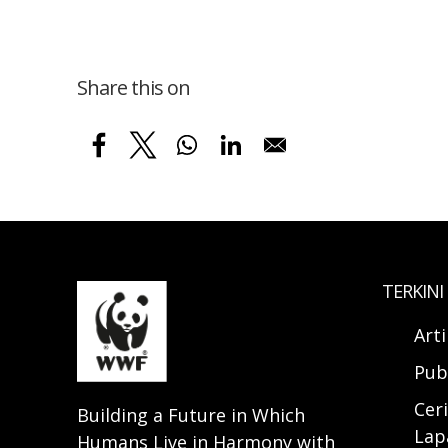
Share this on
TERKINI
Art
Pub
Ceri
Building a Future in Which
Lap
Humans Live in Harmony with