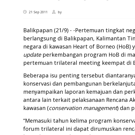
21 Sep 2011
by
Balikpapan (21/9) - -Pertemuan tingkat ne
berlangsung di Balikpapan, Kalimantan Ti
negara di kawasan Heart of Borneo (HoB) 
update
perkembangan program HoB di masi
pertemuan trilateral meeting keempat di B
Beberapa isu penting tersebut diantaranya 
konservasi dan pembangunan berkelanjut
menyampaikan laporan kemajuan dan perk
antara lain terkait pelaksanaan Rencana Ak
kawasan (
conservation management
) dan 
“Memasuki tahun kelima program konserv
forum trilateral ini dapat dirumuskan re