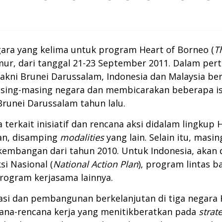
gara yang kelima untuk program Heart of Borneo (
T
mur, dari tanggal 21-23 September 2011. Dalam pert
yakni Brunei Darussalam, Indonesia dan Malaysia 
ng-masing negara dan membicarakan beberapa isu p
runei Darussalam tahun lalu.
terkait inisiatif dan rencana aksi didalam lingkup H
an, disamping
modalities
yang lain. Selain itu, masi
embangan dari tahun 2010. Untuk Indonesia, akan
si Nasional (
National Action Plan
), program lintas ba
program kerjasama lainnya.
asi dan pembangunan berkelanjutan di tiga negar
ncana-rencana kerja yang menitikberatkan pada
strat