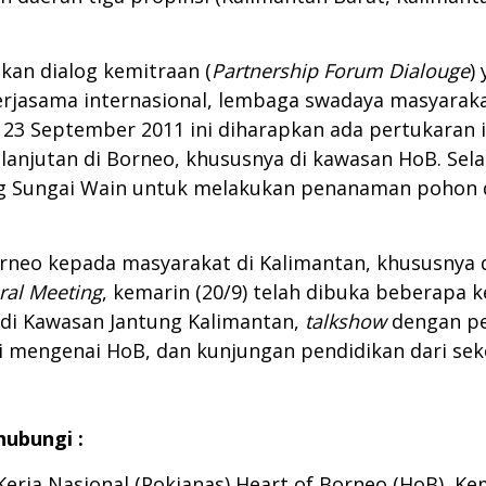
kan dialog kemitraan (
Partnership Forum Dialouge
)
rjasama internasional, lembaga swadaya masyarak
l 23 September 2011 ini diharapkan ada pertukaran 
njutan di Borneo, khususnya di kawasan HoB. Selai
g Sungai Wain untuk melakukan penanaman pohon di
rneo kepada masyarakat di Kalimantan, khususnya 
eral Meeting
, kemarin (20/9) telah dibuka beberapa 
 di Kawasan Jantung Kalimantan,
talkshow
dengan pe
si mengenai HoB, dan kunjungan pendidikan dari sek
hubungi :
Kerja Nasional (Pokjanas) Heart of Borneo (HoB), K