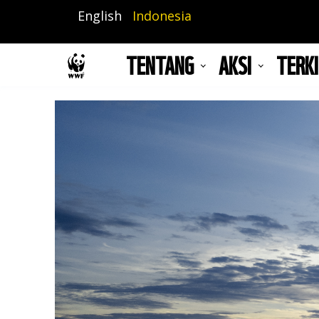
Lompat
English
Indonesia
ke
isi
TENTANG
AKSI
TERKI
utama