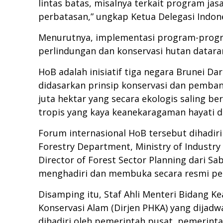
lintas batas, misalnya terkait program j
perbatasan,” ungkap Ketua Delegasi Indone
Menurutnya, implementasi program-progr
perlindungan dan konservasi hutan datara
HoB adalah inisiatif tiga negara Brunei D
didasarkan prinsip konservasi dan pembang
juta hektar yang secara ekologis saling b
tropis yang kaya keanekaragaman hayati d
Forum internasional HoB tersebut dihadiri
Forestry Department, Ministry of Industry
Director of Forest Sector Planning dari 
menghadiri dan membuka secara resmi per
Disamping itu, Staf Ahli Menteri Bidang 
Konservasi Alam (Dirjen PHKA) yang dija
dihadiri oleh pemerintah pusat, pemerinta