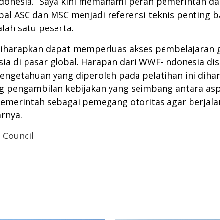
ndonesia. “Saya kini memahami peran pemerintah da
lobal ASC dan MSC menjadi referensi teknis pentin
alah satu peserta.
, diharapkan dapat memperluas akses pembelajara
esia di pasar global. Harapan dari WWF-Indonesia 
“Pengetahuan yang diperoleh pada pelatihan ini di
g pengambilan kebijakan yang seimbang antara aspe
pemerintah sebagai pemegang otoritas agar berjala
jarnya.
 Council