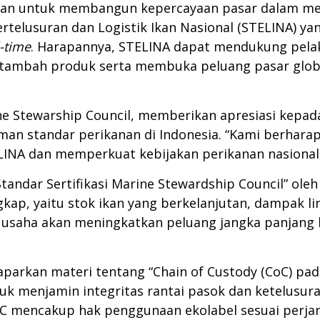
lukan untuk membangun kepercayaan pasar dalam mem
rtelusuran dan Logistik Ikan Nasional (STELINA) y
l-time
. Harapannya, STELINA dapat mendukung pela
tambah produk serta membuka peluang pasar global
ne Stewarship Council, memberikan apresiasi kepa
 standar perikanan di Indonesia. “Kami berhara
NA dan memperkuat kebijakan perikanan nasional,”
Standar Sertifikasi Marine Stewardship Council” ol
kap, yaitu stok ikan yang berkelanjutan, dampak li
usaha akan meningkatkan peluang jangka panjang bi
arkan materi tentang “Chain of Custody (CoC) pada 
uk menjamin integritas rantai pasok dan ketelusu
mencakup hak penggunaan ekolabel sesuai perjanji