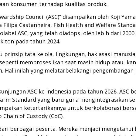
aan konsumen terhadap kualitas produk.
tewardship Council (ASC)” disampaikan oleh Koji Ya
 Filipa Castanheira, Fish Health and Welfare Stan
label ASC, yang telah diadopsi oleh lebih dari 2000
ik ton pada tahun 2024.
u prinsip tata kelola, lingkungan, hak asasi manusi
 seperti memproses ikan saat masih hidup atau ikan
. Hal inilah yang melatarbelakangi pengembangan 
 kunjungan ASC ke Indonesia pada tahun 2026. ASC 
 Farm Standard yang baru guna mengintegrasikan se
ampaikan ketertarikannya untuk berkolaborasi ber
p Chain of Custody (CoC).
f dari berbagai peserta. Mereka menjadi mengetah