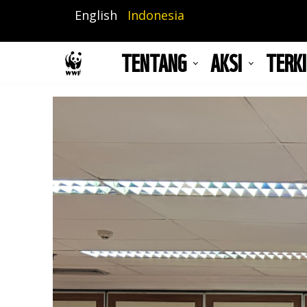
Lompat
English
Indonesia
ke
isi
TENTANG
AKSI
TERKI
utama