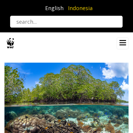
Lompat
English
Indonesia
ke
isi
utama