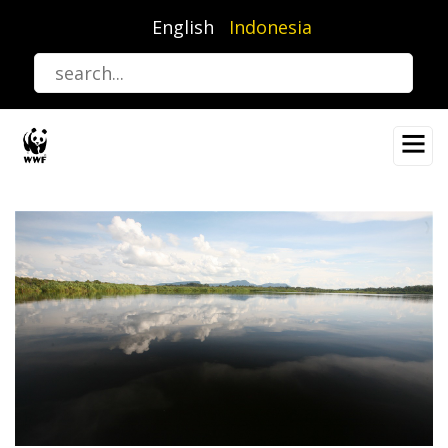
Lompat
English
Indonesia
ke
isi
utama