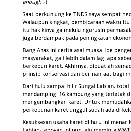
enough
:-)
Saat berkunjung ke TNDS saya sempat ngo
Walaupun singkat, pembicaraan waktu itu
itu hakikinya ga melulu ngurusin permasa
juga berdampak pada peningkatan ekonom
Bang Anas ini cerita asal muasal ide peng
masyarakat, gali lebih dalam lagi apa se
berkebun karet. Akhirnya, dibuatlah sema
prinsip konservasi dan bermanfaat bagi m
Dari hulu sampai hilir Sungai Labian, to
mendampingi 16 kampung yang terletak di
mengembangkan karet. Untuk memudahkan 
perkebunan karet unggul sudah ada di kel
Kesuksesan usaha karet di hulu ini menari
Labian-Leboyan ini pun lalu meminta WW