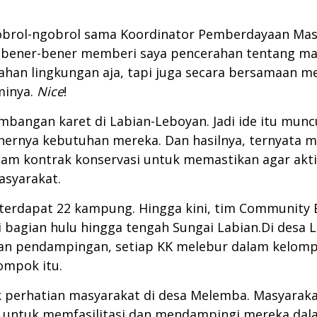
brol-ngobrol sama Koordinator Pemberdayaan Masy
 bener-bener memberi saya pencerahan tentang makn
lahan lingkungan aja, tapi juga secara bersamaan 
inya.
Nice
!
embangan karet di Labian-Leboyan. Jadi ide itu mun
benernya kebutuhan mereka. Dan hasilnya, ternyata
cam kontrak konservasi untuk memastikan agar akti
asyarakat.
tal terdapat 22 kampung. Hingga kini, tim Communi
 bagian hulu hingga tengah Sungai Labian.Di desa
pendampingan, setiap KK melebur dalam kelompok
ompok itu.
k perhatian masyarakat di desa Melemba. Masyaraka
F untuk memfasilitasi dan mendampingi mereka da