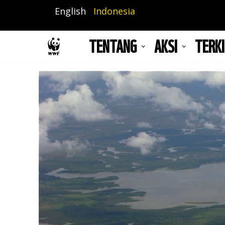
Lompat
English
Indonesia
ke
isi
TENTANG
AKSI
TERKI
utama