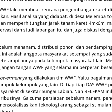
WWF lalu membuat rencana pengembangan karet di 
an. Hasil analisa yang didapat, di desa Melemba tot
engan memperhitungkan jarak tanam karet 4mx6m, ma
vasi dan studi lapangan itu dan juga diskusi deng
belum menanam, distribusi pohon, dan pendampin
ni adalah anggota masyarakat setempat yang suda
terampilannya pada kelompok masyarakat lain. Me
panjangan tangan WWF yang selama ini berperan bes
owerment
yang dilakukan tim WWF. Yaitu bagaima
elompok-kelompok yang lain. Di tiap-tiap DAS WW
yarakat di sekitar Sungai Labian. Nah BELEKAM in
itribusinya. Ga cuma persiapan sebelum nanam, pen
sosialisasikan teknologi arang sebagai stimulan
 karet.