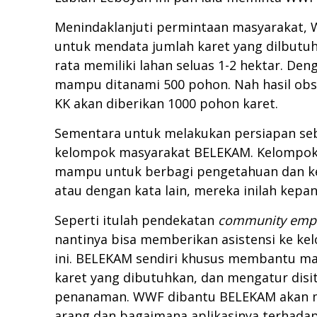
Menindaklanjuti permintaan masyarakat, 
untuk mendata jumlah karet yang dilbutuhk
rata memiliki lahan seluas 1-2 hektar. D
mampu ditanami 500 pohon. Nah hasil obser
KK akan diberikan 1000 pohon karet.
Sementara untuk melakukan persiapan se
kelompok masyarakat BELEKAM. Kelompok i
mampu untuk berbagi pengetahuan dan ke
atau dengan kata lain, mereka inilah ke
Seperti itulah pendekatan
community emp
nantinya bisa memberikan asistensi ke k
ini. BELEKAM sendiri khusus membantu mas
karet yang dibutuhkan, dan mengatur dis
penanaman. WWF dibantu BELEKAM akan men
arang dan bagaimana aplikasinya terhadap