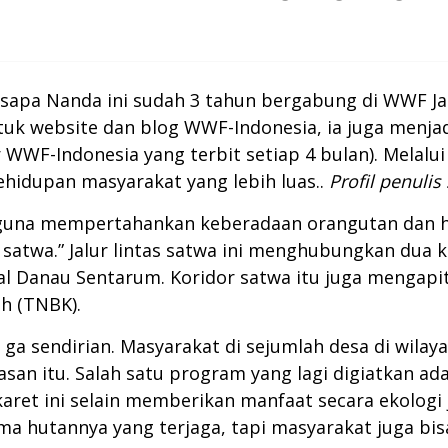
isapa Nanda ini sudah 3 tahun bergabung di WWF J
uk website dan blog WWF-Indonesia, ia juga menjad
WWF-Indonesia yang terbit setiap 4 bulan). Melalui
kehidupan masyarakat yang lebih luas..
Profil penulis
 guna mempertahankan keberadaan orangutan dan h
atwa.” Jalur lintas satwa ini menghubungkan dua 
 Danau Sentarum. Koridor satwa itu juga mengapit 
h (TNBK).
a sendirian. Masyarakat di sejumlah desa di wilay
an itu. Salah satu program yang lagi digiatkan ad
aret ini selain memberikan manfaat secara ekolo
uma hutannya yang terjaga, tapi masyarakat juga b