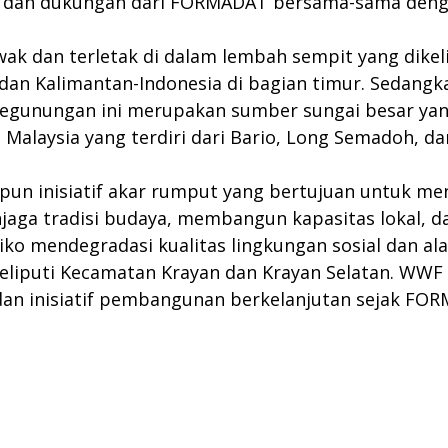
n dan dukungan dari FORMADAT bersama-sama deng
awak dan terletak di dalam lembah sempit yang dikeli
dan Kalimantan-Indonesia di bagian timur. Sedangka
pegunungan ini merupakan sumber sungai besar yang
alaysia yang terdiri dari Bario, Long Semadoh, da
pun inisiatif akar rumput yang bertujuan untuk 
enjaga tradisi budaya, membangun kapasitas lokal
iko mendegradasi kualitas lingkungan sosial dan al
liputi Kecamatan Krayan dan Krayan Selatan. WWF
 dan inisiatif pembangunan berkelanjutan sejak FO