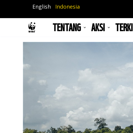
Lompat
English
Indonesia
ke
isi
TENTANG
AKSI
TERKI
utama