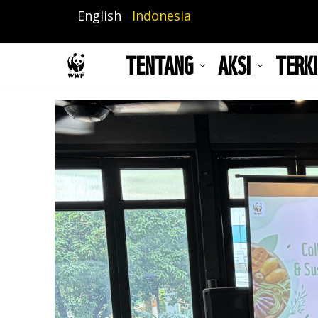
Lompat
English
Indonesia
ke
isi
TENTANG
AKSI
TERKI
utama