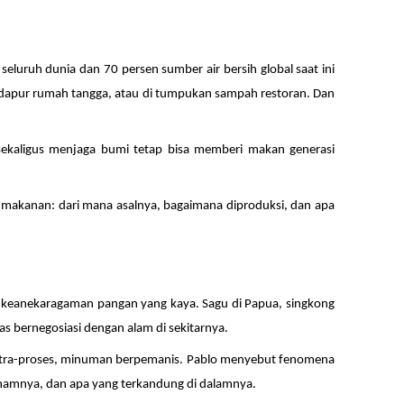
eluruh dunia dan 70 persen sumber air bersih global saat ini
i dapur rumah tangga, atau di tumpukan sampah restoran. Dan
 sekaligus menjaga bumi tetap bisa memberi makan generasi
ang makanan: dari mana asalnya, bagaimana diproduksi, dan apa
n keanekaragaman pangan yang kaya. Sagu di Papua, singkong
 bernegosiasi dengan alam di sekitarnya.
ultra-proses, minuman berpemanis. Pablo menyebut fenomena
anamnya, dan apa yang terkandung di dalamnya.