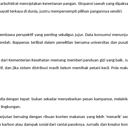
r karbohidrat menciptakan kerentanan pangan. Ekspansi sawah yang dipa
hayati terkaya di dunia, justru mempersempit pilihan pangannya sendiri.
embawa perspektif yang penting sekaligus jujur. Data konsumsi menunju
endah. Bappenas terlibat dalam penelitian bersama universitas dan pusat
gku' dari Kementerian Kesehatan memang memberi panduan gizi yang baik,
titif, dan jika sistem distribusi masih belum memihak petani kecil. Pola 
edia dengan tepat: bukan sekadar menyebarkan pesan kampanye, melai
s lingkungan.
njutan bersaing dengan ribuan konten makanan yang lebih 'menarik' secar
ak karbon atau dampak sosial dari rantai pasoknya. Jurnalis dan kreator 