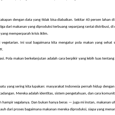
apan dengan data yang tidak bisa diabaikan. Sekitar 40 persen lahan di s
ga dari makanan yang diproduksi terbuang sepanjang rantai distribusi, d
yang memperparah krisis iklim.
i vegetarian. Ini soal bagaimana kita mengatur pola makan yang sehat
F.
kasi. Pola makan berkelanjutan adalah cara berpikir yang lebih luas tent
atu yang sering kita lupakan: masyarakat Indonesia pernah hidup denga
dangan. Mereka adalah identitas, sistem pengetahuan, dan cara komunitas
ih hampir segalanya. Dan bukan hanya beras — juga mi instan, makanan 
n jauh dari proses bagaimana makanan mereka diproduksi, siapa yang men