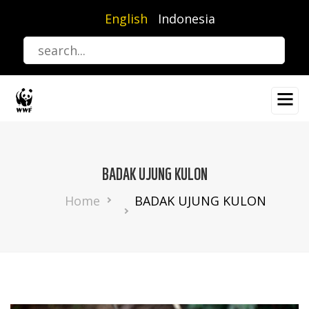
Skip
English
Indonesia
to
main
content
BADAK UJUNG KULON
Breadcrumb
Home
BADAK UJUNG KULON