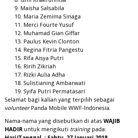
Maisha Salsabila
Maria Zemima Sinaga
Merci Fourte Yusuf
Muhamad Gian Giffar
Paulus Kevin Clonton
Regina Fitria Pangestu
Rifa Aisya Putri
Ririh Zikriah
Rizki Aulia Adha
Sulistianing Ambarwati
Syifa Putri Permatasari
Selamat bagi kalian yang terpilih sebagai
volunteer
Panda Mobile WWF-Indonesia.
Nama-nama yang disebutkan di atas
WAJIB
HADIR
untuk mengikuti
training
pada:
Hari/Tanggal : Sabtu, 27 Januari 2018