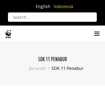
Lompat
English
Indonesia
ke
isi
utama
SDK 11 PENABUR
Breadcrumb
Beranda
SDK 11 Penabur