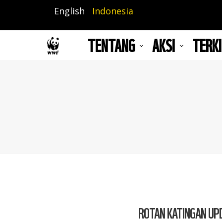
Lompat
English
Indonesia
ke
isi
TENTANG
AKSI
TERKI
utama
ROTAN KATINGAN UP