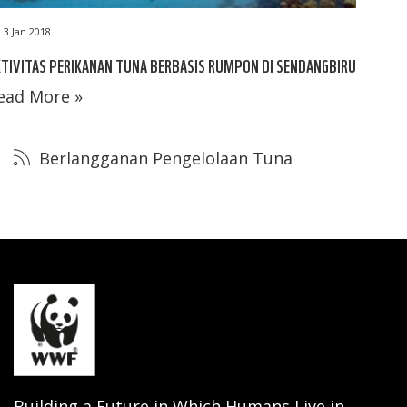
3 Jan 2018
TIVITAS PERIKANAN TUNA BERBASIS RUMPON DI SENDANGBIRU
ead More »
Berlangganan Pengelolaan Tuna
Building a Future in Which Humans Live in