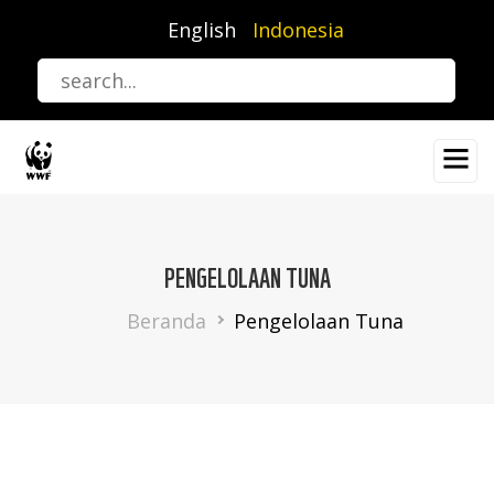
Lompat
English
Indonesia
ke
isi
utama
PENGELOLAAN TUNA
Breadcrumb
Beranda
Pengelolaan Tuna