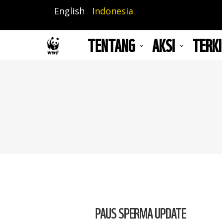
Lompat
English
Indonesia
ke
isi
TENTANG
AKSI
TERKI
utama
PAUS SPERMA UPDATE