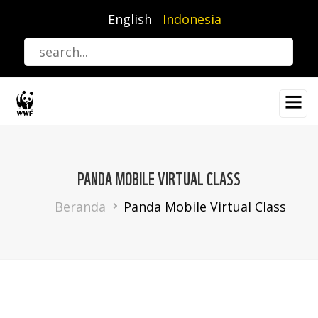
Lompat
English
Indonesia
ke
isi
utama
PANDA MOBILE VIRTUAL CLASS
Breadcrumb
Beranda
Panda Mobile Virtual Class