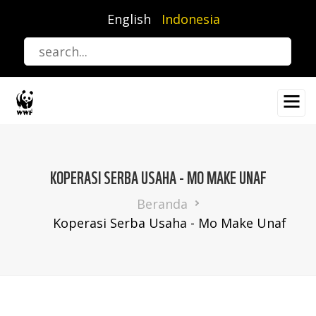
Lompat
English
Indonesia
ke
isi
utama
KOPERASI SERBA USAHA - MO MAKE UNAF
Breadcrumb
Beranda
Koperasi Serba Usaha - Mo Make Unaf