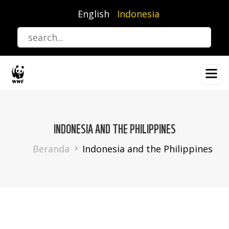
Lompat
English
Indonesia
ke
isi
utama
INDONESIA AND THE PHILIPPINES
Breadcrumb
Beranda
Indonesia and the Philippines