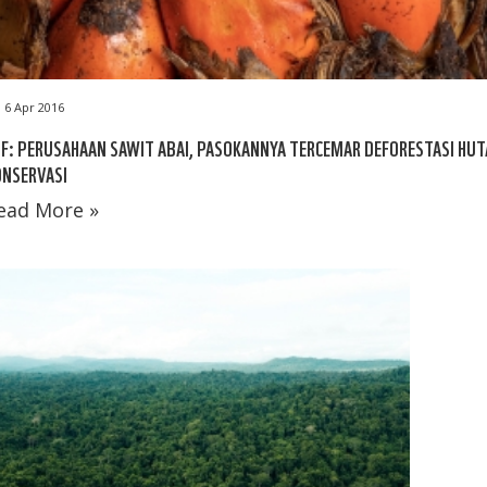
6 Apr 2016
F: PERUSAHAAN SAWIT ABAI, PASOKANNYA TERCEMAR DEFORESTASI HU
ONSERVASI
ead More »