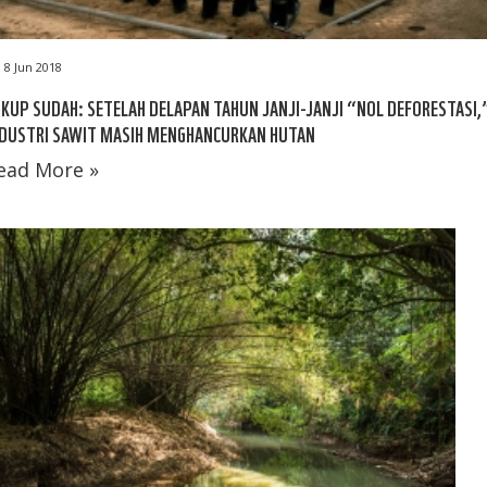
8 Jun 2018
KUP SUDAH: SETELAH DELAPAN TAHUN JANJI-JANJI “NOL DEFORESTASI,
NDUSTRI SAWIT MASIH MENGHANCURKAN HUTAN
ead More »