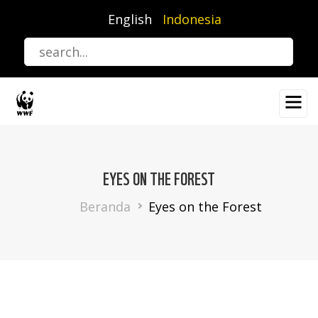
Lompat
English
Indonesia
ke
isi
utama
EYES ON THE FOREST
Breadcrumb
Beranda
Eyes on the Forest