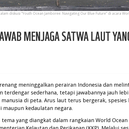
lam diskusi “Youth Ocean Jamboree: Navigating Our Blue Future” di acara Wor
JAWAB MENJAGA SATWA LAUT YAN
berenang meninggalkan perairan Indonesia dan melin
 terdengar sederhana, tetapi jawabannya jauh lebi
manusia di peta. Arus laut terus bergerak, spesies 
i maupun kedaulatan negara.
 tema yang diangkat dalam rangkaian World Ocean Da
enterian Kelautan dan Perikanan (KKP). Melalui se