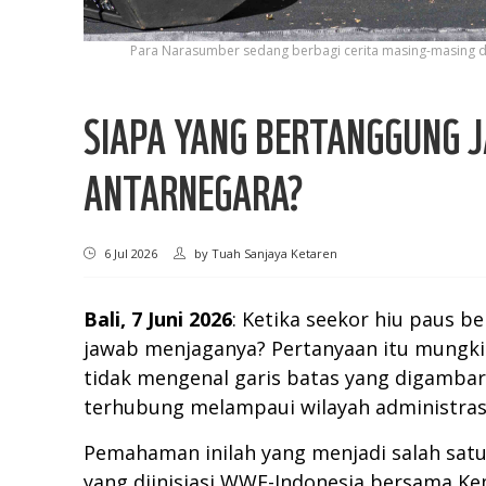
Para Narasumber sedang berbagi cerita masing-masing da
SIAPA YANG BERTANGGUNG 
ANTARNEGARA?
6 Jul 2026
by
Tuah Sanjaya Ketaren
Bali, 7 Juni 2026
: Ketika seekor hiu paus 
jawab menjaganya? Pertanyaan itu mungkin
tidak mengenal garis batas yang digambar 
terhubung melampaui wilayah administras
Pemahaman inilah yang menjadi salah satu
yang diinisiasi WWF-Indonesia bersama Kem