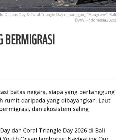
ld Oceans Day & Coral Triangle Day di panggung “Mangrove”, Bali
©WWF-Indonesia(2026)
G BERMIGRASI
tasi batas negara, siapa yang bertanggung
h rumit daripada yang dibayangkan. Laut
bermigrasi, dan ekosistem saling
y dan Coral Triangle Day 2026 di Bali
si Youth Ocean Jamboree: Navigating Our