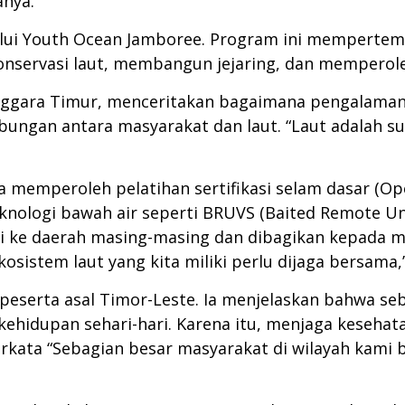
anya.
alui Youth Ocean Jamboree. Program ini mempertem
onservasi laut, membangun jejaring, dan memperol
Tenggara Timur, menceritakan bagaimana pengalama
ngan antara masyarakat dan laut. “Laut adalah su
a memperoleh pelatihan sertifikasi selam dasar (Op
nologi bawah air seperti BRUVS (Baited Remote U
 ke daerah masing-masing dan dibagikan kepada mas
istem laut yang kita miliki perlu dijaga bersama,
eserta asal Timor-Leste. Ia menjelaskan bahwa seb
ehidupan sehari-hari. Karena itu, menjaga kesehat
berkata “Sebagian besar masyarakat di wilayah kami 