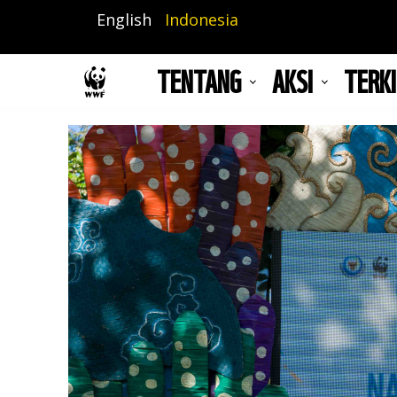
Lompat
English
Indonesia
ke
isi
TENTANG
AKSI
TERKI
utama